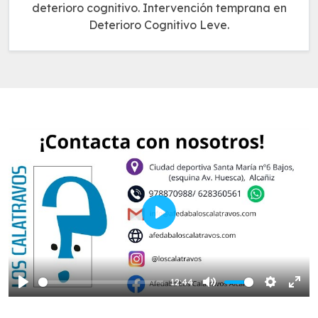
deterioro cognitivo. Intervención temprana en
Deterioro Cognitivo Leve.
Play
12:44
Play
Mute
Settings
Ente
full