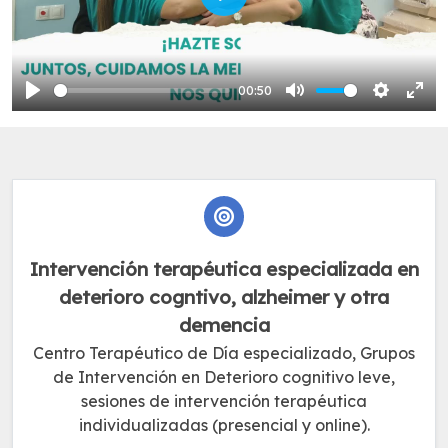
Play
00:50
Play
Mute
Settings
Ente
full
Intervención terapéutica especializada en
deterioro cogntivo, alzheimer y otra
demencia
Centro Terapéutico de Día especializado, Grupos
de Intervención en Deterioro cognitivo leve,
sesiones de intervención terapéutica
individualizadas (presencial y online).