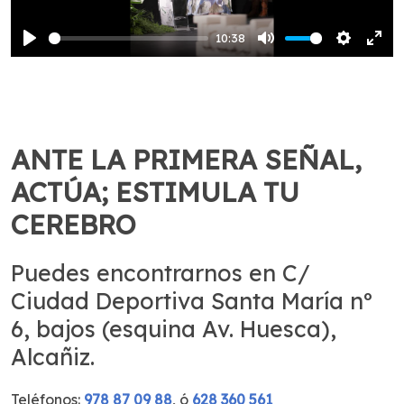
10:38
Play
Mute
Settings
Ente
full
ANTE LA PRIMERA SEÑAL,
ACTÚA; ESTIMULA TU
CEREBRO
Puedes encontrarnos en C/
Ciudad Deportiva Santa María nº
6, bajos (esquina Av. Huesca),
Alcañiz.
Teléfonos:
978 87 09 88
, ó
628 360 561