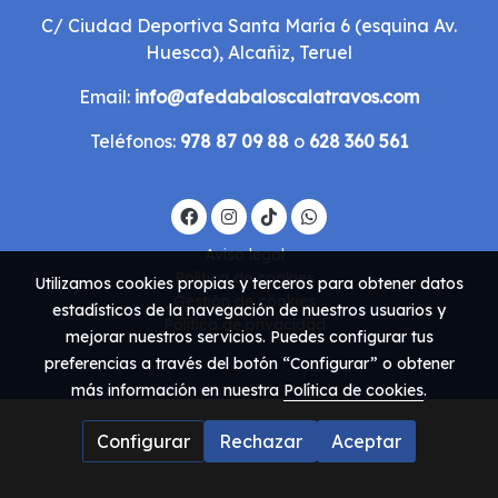
C/ Ciudad Deportiva Santa María 6 (esquina Av.
Huesca), Alcañiz, Teruel
Email:
info@afedabaloscalatravos.com
Teléfonos:
978 87 09 88
o
628 360 561
Aviso legal
Política de cookies
Utilizamos cookies propias y terceros para obtener datos
Gestión de cookies
estadísticos de la navegación de nuestros usuarios y
Política de privacidad
mejorar nuestros servicios. Puedes configurar tus
preferencias a través del botón “Configurar” o obtener
más información en nuestra
Política de cookies
.
Configurar
Rechazar
Aceptar