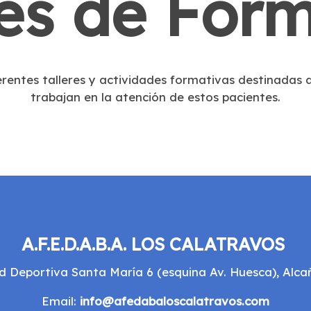
res de For
erentes talleres y actividades formativas destinadas a
trabajan en la atención de estos pacientes.
A.F.E.D.A.B.A. LOS CALATRAVOS
d Deportiva Santa María 6 (esquina Av. Huesca), Alcañi
Email:
info@afedabaloscalatravos.com